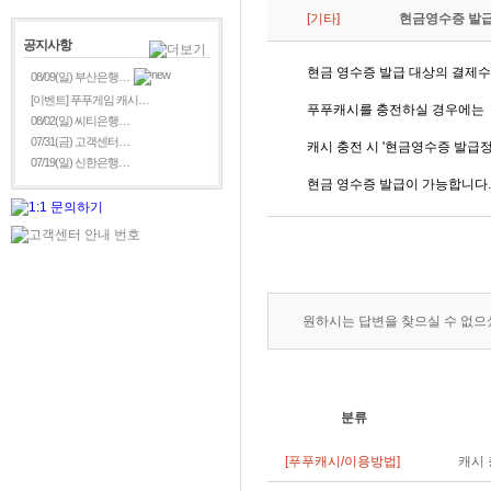
[기타]
현금영수증 발급
공지사항
현금 영수증 발급 대상의 결제수
08/09(일) 부산은행…
[이벤트] 푸푸게임 캐시…
푸푸캐시를 충전하실 경우에는
08/02(일) 씨티은행…
07/31(금) 고객센터…
캐시 충전 시 '현금영수증 발급
07/19(일) 신한은행…
현금 영수증 발급이 가능합니다.
원하시는 답변을 찾으실 수 없
분류
[푸푸캐시/이용방법]
캐시 