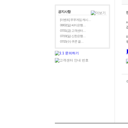
공지사항
[이벤트] 푸푸게임 캐시…
08/02(일) 씨티은행…
07/31(금) 고객센터…
07/19(일) 신한은행…
07/15(수) 쿠콘 결…