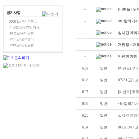
-
[이벤트] 푸
공지사항
-
<바람의기사
08/09(일) 부산은행…
[이벤트] 푸푸게임 캐시…
-
실시간 계좌
08/02(일) 씨티은행…
07/31(금) 고객센터…
-
개인정보처리
07/19(일) 신한은행…
-
안전한 게임 
619
일반
[이벤트] 푸
618
일반
07/31(금)
617
일반
[이벤트] 푸
616
일반
<바람의기사
615
일반
실시간 계좌
614
일반
06/18(목)