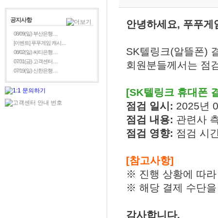
공지사항
안녕하세요, 푸푸게
08/09(일) 부산은행…
[이벤트] 푸푸게임 캐시…
SK텔링크(알뜰폰) 
08/02(일) 씨티은행…
07/31(금) 고객센터…
회원분들께서는 점검
07/19(일) 신한은행…
[SK텔링크 휴대폰 
점검 일시:
2025년 0
점검 내용:
관련사 
점검 영향:
점검 시간
[참고사항]
※ 진행 상황에 따라
※ 해당 결제 수단을
감사합니다.