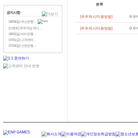
분류
공지사항
[푸푸캐시/이용방법]
푸푸캐
08/09(일) 부산은행…
[이벤트] 푸푸게임 캐시…
[푸푸캐시/이용방법]
푸푸캐
08/02(일) 씨티은행…
07/31(금) 고객센터…
07/19(일) 신한은행…