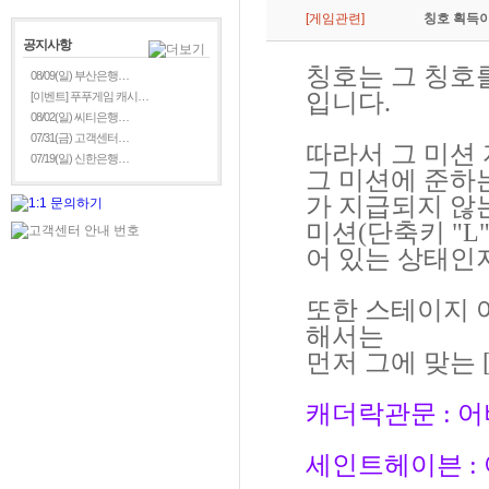
[게임관련]
칭호 획득이
공지사항
칭호는 그 칭호를
08/09(일) 부산은행…
입니다.
[이벤트] 푸푸게임 캐시…
08/02(일) 씨티은행…
07/31(금) 고객센터…
따라서 그 미션
07/19(일) 신한은행…
그 미션에 준하
가 지급되지 않
미션(단축키 "L
어 있는 상태인
또한 스테이지 
해서는
먼저 그에 맞는
캐더락관문 : 어비
세인트헤이븐 : 어