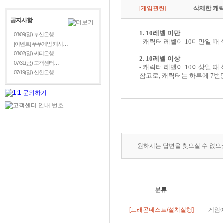
[게임관련]
삭제한 캐릭
공지사항
1. 10레벨 미만
08/09(일) 부산은행…
- 캐릭터 레벨이 10미만일 
[이벤트] 푸푸게임 캐시…
08/02(일) 씨티은행…
2. 10레벨 이상
07/31(금) 고객센터…
- 캐릭터 레벨이 10이상일 때
07/19(일) 신한은행…
참고로, 캐릭터는 하루에 7번
원하시는 답변을 찾으실 수 없
분류
[드래곤네스트/설치실행]
게임에