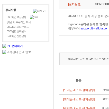
[설치실행]
XIGNCOD
공지사항
XIGNCODE 동작 과정 중에 
08/09(일) 부산은행…
[이벤트] 푸푸게임 캐시…
xigncode폴더를 통째로 압축한
08/02(일) 씨티은행…
첨부하여
support@wellbia.co
07/31(금) 고객센터…
07/19(일) 신한은행…
원하시는 답변을 찾으실 수 없
분류
[드래곤네스트/설치실행]
0xc
[드래곤네스트/설치실행]
DX1
[드래곤네스트/설치실행]
맵 바