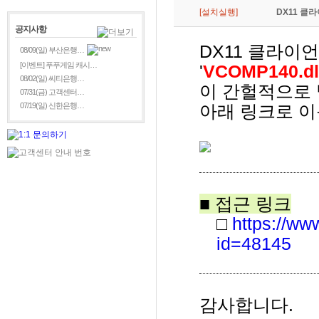
[설치실행]
DX11 클
공지사항
DX11 클라이
08/09(일) 부산은행…
[이벤트] 푸푸게임 캐시…
'
VCOMP140.dl
08/02(일) 씨티은행…
이 간헐적으로
07/31(금) 고객센터…
07/19(일) 신한은행…
아래 링크로 이
■ 접근 링크
□
https://ww
id=48145
감사합니다.