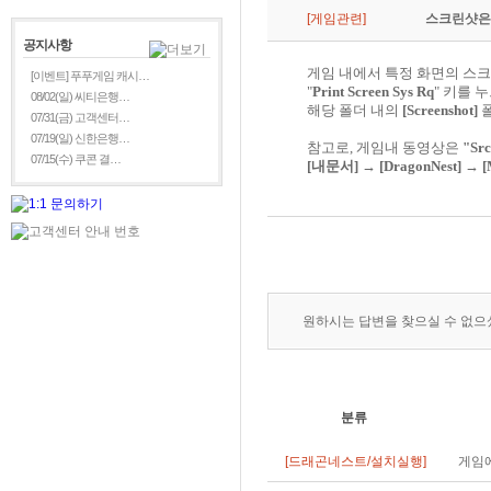
[게임관련]
스크린샷은
공지사항
게임 내에서 특정 화면의 스
[이벤트] 푸푸게임 캐시…
"
Print Screen Sys Rq
" 키를 
08/02(일) 씨티은행…
해당 폴더 내의
[Screenshot]
폴
07/31(금) 고객센터…
07/19(일) 신한은행…
참고로, 게임내 동영상은
"Src
07/15(수) 쿠콘 결…
[내문서] → [DragonNest] → [
원하시는 답변을 찾으실 수 없
분류
[드래곤네스트/설치실행]
게임에