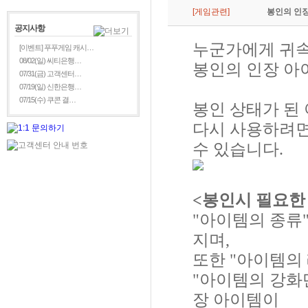
[게임관련]
봉인의 인장
공지사항
누군가에게 귀속
[이벤트] 푸푸게임 캐시…
08/02(일) 씨티은행…
봉인의 인장 아
07/31(금) 고객센터…
07/19(일) 신한은행…
07/15(수) 쿠콘 결…
봉인 상태가 된
다시 사용하려면
수 있습니다.
<봉인시 필요한
"아이템의 종류
지며,
또한 "아이템의 
"아이템의 강화
장 아이템이