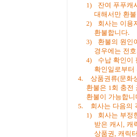
1)
잔여 푸푸캐
대해서만 환불
2)
회사는 이용
환불합니다
.
3)
환불의 원인이
경우에는 전호
4)
수납 확인이
확인일로부터 
4.
상품권류
(
문화
환불은
1
회 충전
환불이 가능합니
5.
회사는 다음의 
1)
회사는 부정
받은 캐시
,
캐
상품권
,
캐릭