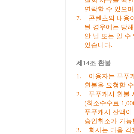
철회 사유를 확
연락할 수 있으며
7.
콘텐츠의 내용
된 경우에는 당
안 날 또는 알 
있습니다
.
제
14
조 환불
1.
이용자는 푸푸캐
환불을 요청할 수
2.
푸푸캐시 환불 
(
최소수수료
1,00
푸푸캐시 잔액이
승인취소가 가능
3.
회사는 다음 각