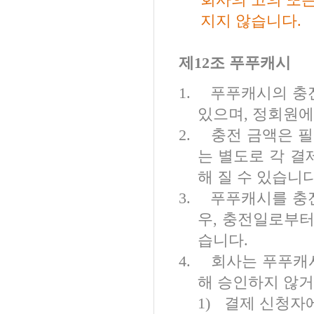
지지 않습니다
.
제
12
조 푸푸캐시
1.
푸푸캐시의 충
있으며
,
정회원에
2.
충전 금액은 필
는 별도로 각 결
해 질 수 있습니
3.
푸푸캐시를 충
우
,
충전일로부
습니다
.
4.
회사는 푸푸캐시
해 승인하지 않
1)
결제 신청자