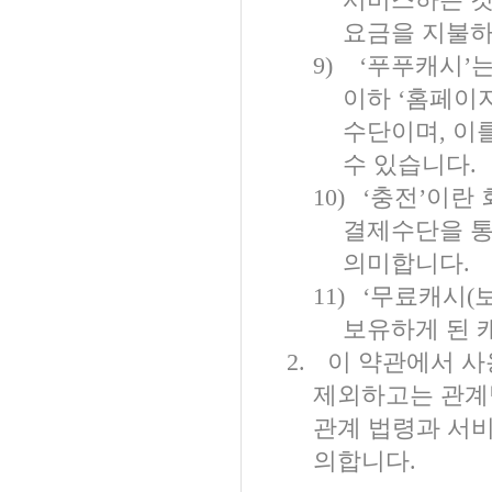
요금을 지불하
9)
‘
푸푸캐시
’
는
이하
‘
홈페이
수단이며
,
이
수 있습니다
.
10)
‘
충전
’
이란 
결제수단을 통
의미합니다
.
11)
‘
무료캐시
(
보유하게 된 
2.
이 약관에서 사
제외하고는 관계
관계 법령과 서
의합니다
.