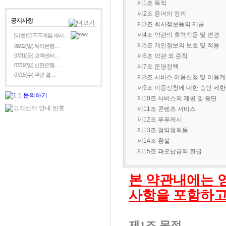
제1조 목적
제2조 용어의 정의
공지사항
제3조 회사정보등의 제공
제4조 약관의 효력적용 및 변경
[이벤트] 푸푸게임 캐시…
제5조 개인정보의 보호 및 적용
08/02(일) 씨티은행…
07/31(금) 고객센터…
제6조 약관 외 준칙
07/19(일) 신한은행…
제7조 운영정책
07/15(수) 쿠콘 결…
제8조 서비스 이용신청 및 이용
제9조 이용신청에 대한 승인 제한
제10조 서비스의 제공 및 중단
제11조 콘텐츠 서비스
제12조 푸푸캐시
제13조 청약철회등
제14조 환불
제15조 과오납금의 환급
본 약관내에는 
사항을 포함하고
제
1
조 목적