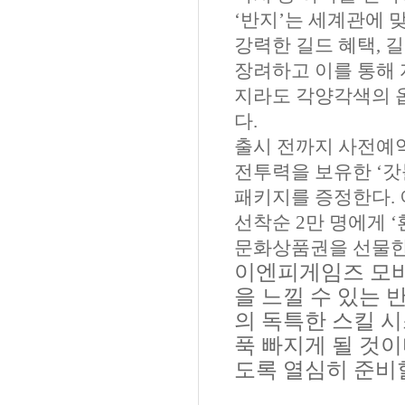
‘
반지
’
는 세계관에 
강력한 길드 혜택
,
길
장려하고 이를 통해
지라도 각양각색의 
다
.
출시 전까지 사전예
전투력을 보유한
‘
갓
패키지를 증정한다
.
선착순
2
만 명에게
‘
문화상품권을 선물
이엔피게임즈 모
을 느낄 수 있는
의 독특한 스킬 
푹 빠지게 될 것
도록 열심히 준비