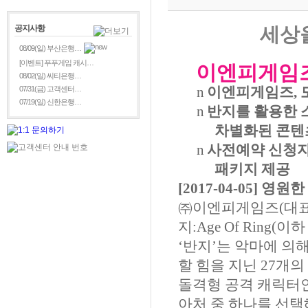
공지사항
세상
08/09(일) 부산은행…
[이벤트] 푸푸게임 캐시…
이엔피게임
08/02(일) 씨티은행…
n
이엔피게임즈
,
07/31(금) 고객센터…
07/19(일) 신한은행…
n
반지를 활용한 
차별화된 콘텐
n
사전예약 신청
패키지 제공
[2017-04-05]
영원한
㈜이엔피게임즈
(
대
지
:Age Of Ring(
이하
‘
반지
’
는 악마에 의
할 힘을 지닌
27
개의
돌격형 공격 캐릭터
아처 중 하나를 선택