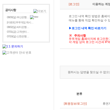
[로그인]
이용하는 계정
공지사항
로그인 내역 확인 방법은 홈페이지 
08/09(일) 부산은행…
메뉴를 통해 직접 확인하실 수 
[이벤트] 푸푸게임 캐시…
08/02(일) 씨티은행…
▶로그인
내역
확인
바로가기
07/31(금) 고객센터…
※
주의사항
07/19(일) 신한은행…
푸푸게임 홈페이지에 로그인한 
각 게임 상의 로그인 시간과
IP
와
원하시는 답변을 찾으실 수 없
분류
[회원정보/로그인]
휴면