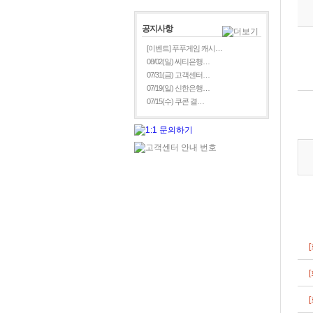
공지사항
[이벤트] 푸푸게임 캐시…
08/02(일) 씨티은행…
07/31(금) 고객센터…
07/19(일) 신한은행…
07/15(수) 쿠콘 결…