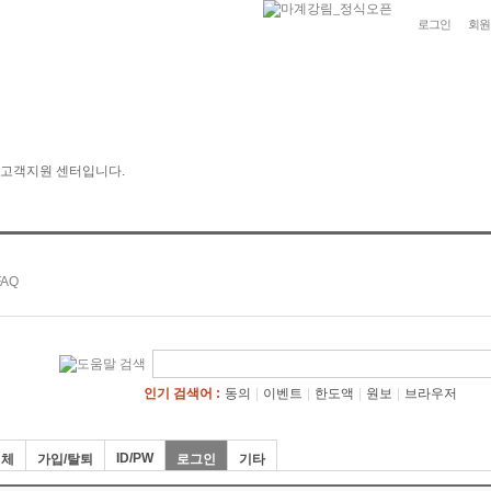
로그인
회원
인기 검색어 :
동의
|
이벤트
|
한도액
|
원보
|
브라우저
ID/PW
전체
가입/탈퇴
로그인
기타