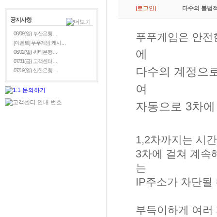
[로그인]
다수의 불법적
공지사항
08/09(일) 부산은행…
푸푸게임은 안전
[이벤트] 푸푸게임 캐시…
에
08/02(일) 씨티은행…
07/31(금) 고객센터…
다수의 계정으로
07/19(일) 신한은행…
여
자동으로 3차에
1,2차까지는 시
3차에 걸쳐 계속
는
IP주소가 차단될
부득이하게 여러 