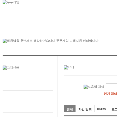
인기 검색
ID/PW
전체
가입/탈퇴
로