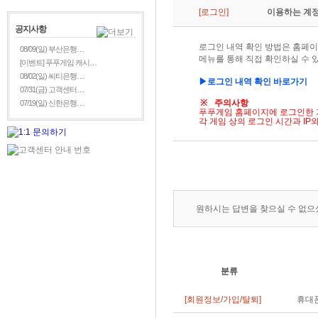
[로그인]
이용하는 계정
공지사항
로그인 내역 확인 방법은 홈페이지 
08/09(일) 부산은행…
메뉴를 통해 직접 확인하실 수 
[이벤트] 푸푸게임 캐시…
08/02(일) 씨티은행…
▶로그인
내역
확인
바로가기
07/31(금) 고객센터…
※
주의사항
07/19(일) 신한은행…
푸푸게임 홈페이지에 로그인한 
각 게임 상의 로그인 시간과
IP
와
원하시는 답변을 찾으실 수 없
분류
[회원정보/가입/탈퇴]
휴대폰