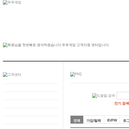
인기 검색
ID/PW
전체
가입/탈퇴
로