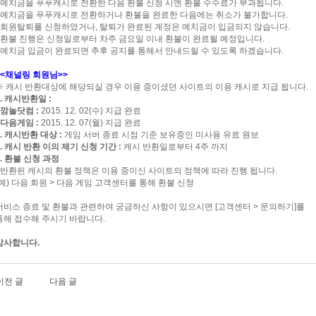
- 예치금을 푸푸캐시로 전환한 다음 환불 신청 시엔 환불 수수료가 부과됩니다.
- 예치금을 푸푸캐시로 전환하거나 환불을 완료한 다음에는 취소가 불가합니다.
- 회원탈퇴를 신청하였거나, 탈퇴가 완료된 계정은 예치금이 입금되지 않습니다.
- 환불 진행은 신청일로부터 차주 금요일 이내 환불이 완료될 예정입니다.
- 예치금 입금이 완료되면 추후 공지를 통해서 안내드릴 수 있도록 하겠습니다.
<<채널링 회원님>>
※ 캐시 반환대상에 해당되실 경우 이용 중이셨던 사이트의 이용 캐시로 지급 됩니다.
1. 캐시반환일 :
- 깜놀닷컴 :
2015. 12. 02(수) 지급 완료
- 다음게임 :
2015. 12. 07(월) 지급 완료
2. 캐시반환 대상 :
게임 서버 종료 시점 기준 보유중인 미사용 유료 원보
3. 캐시 반환 이의 제기 신청 기간 :
캐시 반환일로부터 4주 까지
4. 환불 신청 과정
- 반환된 캐시의 환불 정책은 이용 중이신 사이트의 정책에 따라 진행 됩니다.
(예) 다음 회원 > 다음 게임 고객센터를 통해 환불 신청
서비스 종료 및 환불과 관련하여 궁금하신 사항이 있으시면 [고객센터 > 문의하기]를
통해 접수해 주시기 바랍니다.
감사합니다.
이전 글
다음 글