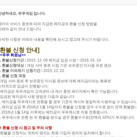
안녕하세요. 푸푸게임 입니다.
제마의 서비스 종료에 따라 지급된 예치금의 환불 신청 방법을
아래와 같이 안내 드립니다.
자세한 사항은 아래의 내용을 확인해 보시고 참고래 주시기 바랍니다.
[환불 신청 안내]
<<푸푸 회원님>>
1. 환불신청기간 :
2015. 12. 09 예치금 입금 시점 ~ 2016. 01. 14
2. 환불신청대상 :
게임 서버 종료 시점 기준 보유중인 미사용 유료 원보
3. 환불 이의제기 신청기간 :
2015. 12. 22
4. 환불 신청 과정
- 게임 서버 종료 후 보유중인 미사용 원보에 대해 예치금이라는 화폐로
순차적으로 입금이 진행됩니다.
- 예치금은 푸푸게임의 고객센터 내 캐시 충전 페이지에서 확인 가능합니다.
- 입금된 예치금의 사용 방법은 다음과 같습니다.
a. 예치금을 푸푸캐시로 전환을 할 경우 기존의 캐시와 동일하게 사용하실 수 있습니다.
b. 예치금 입금 후 2016년 1월 14일까지 환불을 신청할 경우 수수료 없이 전액 환불됩
c. 2016년 1월 14일 이후에는 예치금이 푸푸캐시로 자동 전환됩니다.
d. 푸푸캐시로 전환 된 뒤 환불을 받으실 경우 환불수수료(잔액의 10%)가 부과됩니다.
※ 환불 신청 시 참고 및 주의 사항
- 환불을 신청하는 계좌의 명의는 회원 가입자 명의와 일치해야 합니다.