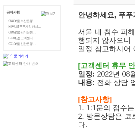
공지사항
안녕하세요, 푸푸
08/09(일) 부산은행…
[이벤트] 푸푸게임 캐시…
서울 내 침수 피
08/02(일) 씨티은행…
07/31(금) 고객센터…
행되지 않사오니
07/19(일) 신한은행…
일정 참고하시어 
[
고객센터 휴무 안
일정:
2022년 08월
내용:
전화 상담 
[참고사항]
1. 1:1문의 접
2. 방문상담은 
다.