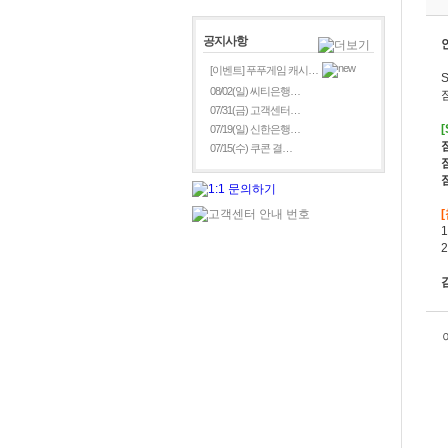
공지사항
[이벤트] 푸푸게임 캐시…
08/02(일) 씨티은행…
07/31(금) 고객센터…
07/19(일) 신한은행…
07/15(수) 쿠콘 결…