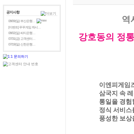
공지사항
역
08/09(일) 부산은행…
[이벤트] 푸푸게임 캐시…
08/02(일) 씨티은행…
강호동의 정
07/31(금) 고객센터…
07/19(일) 신한은행…
이엔피게임즈,
삼국지 속 
통일을 경험
정식 서비스
풍성한 보상