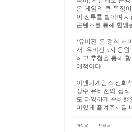
특히
,
시즌제로 운영
은 게임의 큰 특징
이 전투를 벌이며 시
콘텐츠를 통해 혈맹원
‘
유비전
’
은 정식 서
서
‘
유비전
5
자 응원
’
하고 추첨을 통해 황
예정이다
.
이엔피게임즈 신희
장수 유비전의 정식
도 다양하게 준비했
미있게 즐겨주시길 
이전 글
다음 글