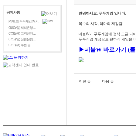
공지사항
안녕하세요. 푸푸게임 입니다.
[이벤트] 푸푸게임 캐시…
복수의 시작, 악마의 재강림!
08/02(일) 씨티은행…
07/31(금) 고객센터…
데블W가 푸푸게임에 정식 오픈 되어
푸푸게임 계정으로 편하게 게임을 이
07/19(일) 신한은행…
07/15(수) 쿠콘 결…
▶
데블W
바로가기 (클
이전 글
다음 글