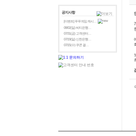
공지사항
[이벤트] 푸푸게임 캐시…
08/02(일) 씨티은행…
07/31(금) 고객센터…
07/19(일) 신한은행…
07/15(수) 쿠콘 결…