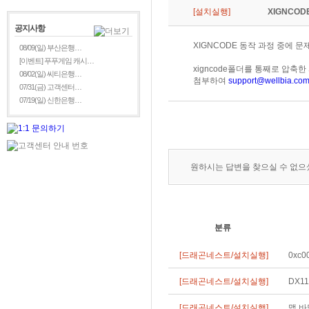
[설치실행]
XIGNCOD
공지사항
XIGNCODE 동작 과정 중에 
08/09(일) 부산은행…
[이벤트] 푸푸게임 캐시…
xigncode폴더를 통째로 압축한
08/02(일) 씨티은행…
첨부하여
support@wellbia.co
07/31(금) 고객센터…
07/19(일) 신한은행…
원하시는 답변을 찾으실 수 없
분류
[드래곤네스트/설치실행]
0xc
[드래곤네스트/설치실행]
DX1
[드래곤네스트/설치실행]
맵 바