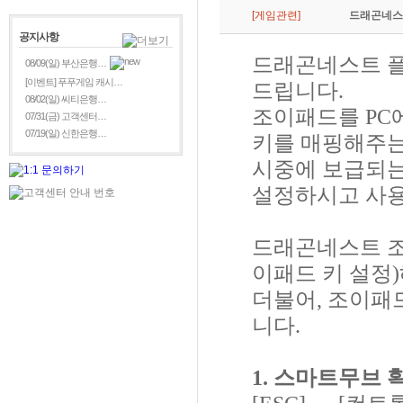
[게임관련]
드래곤네스
공지사항
드래곤네스트 플
08/09(일) 부산은행…
[이벤트] 푸푸게임 캐시…
드립니다.
08/02(일) 씨티은행…
조이패드를 PC
07/31(금) 고객센터…
07/19(일) 신한은행…
키를 매핑해주
시중에 보급되
설정하시고 사용
드래곤네스트 조
이패드 키 설정)
더불어, 조이패
니다.
1. 스마트무브 