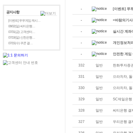
-
[이벤트] 푸
공지사항
-
<바람의기사
[이벤트] 푸푸게임 캐시…
08/02(일) 씨티은행…
-
실시간 계좌
07/31(금) 고객센터…
07/19(일) 신한은행…
-
개인정보처리
07/15(수) 쿠콘 결…
-
안전한 게임 
332
일반
한화투자증권
331
일반
으라차차, 돌
330
일반
으라차차, 돌
329
일반
SC제일은행
328
일반
씨티은행 결
327
일반
우리은행 결