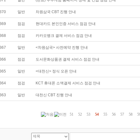
371
일반
(완료) 푸푸게임 홈페이지 장애 및 긴급 점검 안내
370
일반
차원삼국 CBT 진행 안내
369
점검
현대카드 본인인증 서비스 점검 안내
368
점검
카카오뱅크 결제 서비스 점검 안내
367
일반
<차원삼국> 사전예약 진행 안내
366
점검
도서문화상품권 결제 서비스 점검 안내
365
일반
<대천신> 정식 오픈 안내
364
점검
KCT 휴대폰 소액결제 서비스 점검 안내
363
일반
대천신 CBT 진행 안내
51
52
53
54
55
56
57
58
5