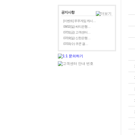
공지사항
[이벤트] 푸푸게임 캐시…
08/02(일) 씨티은행…
07/31(금) 고객센터…
07/19(일) 신한은행…
07/15(수) 쿠콘 결…