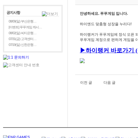
공지사항
안녕하세요. 푸푸게임 입니다.
08/09(일) 부산은행…
하이엔드 맞춤형 성장을 누리다!
[이벤트] 푸푸게임 캐시…
08/02(일) 씨티은행…
하이랭커가 푸푸게임에 정식 오픈 되
07/31(금) 고객센터…
푸푸게임 계정으로 편하게 게임을 이
07/19(일) 신한은행…
▶
하이랭커
바로가기 (
이전 글
다음 글