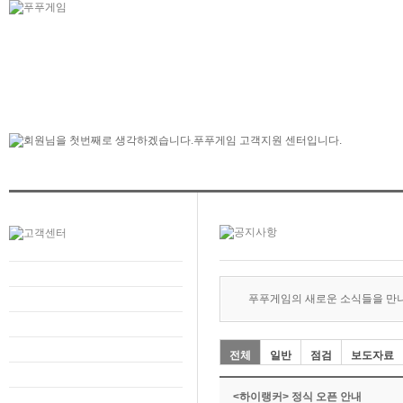
푸푸게임의 새로운 소식들을 만
전체
일반
점검
보도자료
<하이랭커> 정식 오픈 안내