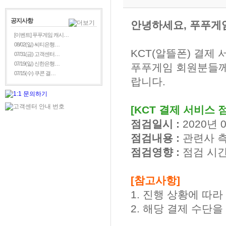
공지사항
안녕하세요, 푸푸게
[이벤트] 푸푸게임 캐시…
08/02(일) 씨티은행…
KCT(알뜰폰) 결제
07/31(금) 고객센터…
07/19(일) 신한은행…
푸푸게임 회원분들께
07/15(수) 쿠콘 결…
랍니다.
[KCT 결제 서비스 
점검일시 :
2020년 0
점검내용 :
관련사 측
점검영향 :
점검 시간
[참고사항]
1. 진행 상황에 따
2. 해당 결제 수단