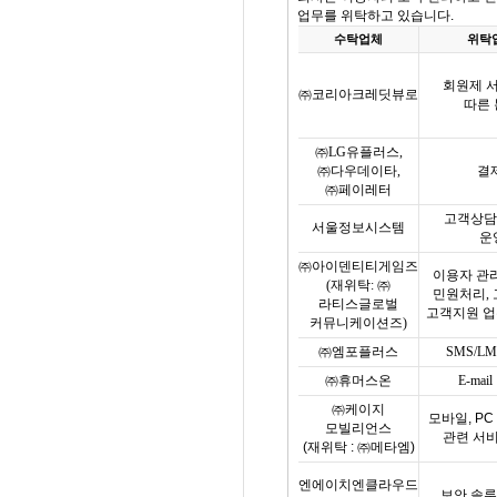
업무를 위탁하고 있습니다
.
수탁업체
위탁
회원제 
㈜코리아크레딧뷰로
따른
㈜
LG
유플러스
,
㈜다우데이타
,
결
㈜페이레터
고객상담
서울정보시스템
운
㈜아이덴티티게임즈
이용자 관
(
재위탁
:
㈜
민원처리
,
라티스글로벌
고객지원 업
커뮤니케이션즈
)
㈜엠포플러스
SMS/L
㈜휴머스온
E-mail
㈜케이지
모바일
, P
모빌리언스
관련 서
(
재위탁
:
㈜메타엠
)
엔에이치엔클라우드
보안 솔루