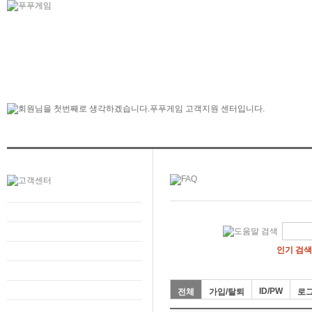
인기 검색
ID/PW
전체
가입/탈퇴
로