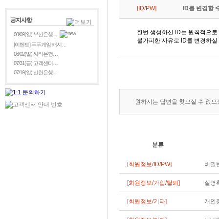
[ID/PW]
ID를 변경할 
공지사항
한번 생성하신 ID는 원칙적으로
08/09(일) 부산은행…
불가피한 사유로 ID를 변경하실 
[이벤트] 푸푸게임 캐시…
08/02(일) 씨티은행…
07/31(금) 고객센터…
07/19(일) 신한은행…
원하시는 답변을 찾으실 수 없
분류
[회원정보/ID/PW]
비밀번
[회원정보/가입/탈퇴]
실명
[회원정보/기타]
개인