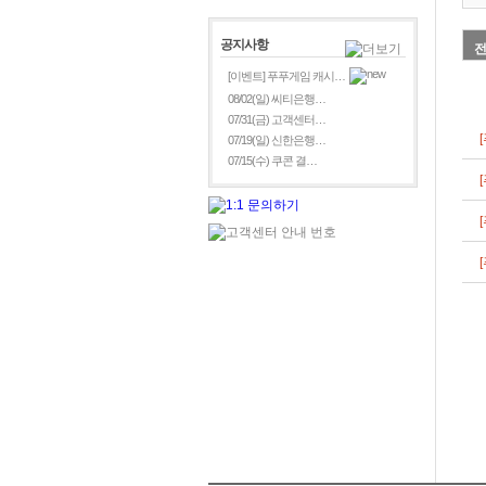
공지사항
[이벤트] 푸푸게임 캐시…
08/02(일) 씨티은행…
07/31(금) 고객센터…
07/19(일) 신한은행…
07/15(수) 쿠콘 결…