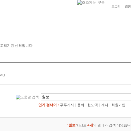
로그인
회원
인기 검색어 :
푸푸캐시
|
동의
|
한도액
|
캐시
|
회원가입
"원보"
(으)로
4개
의 결과가 검색 되었습니