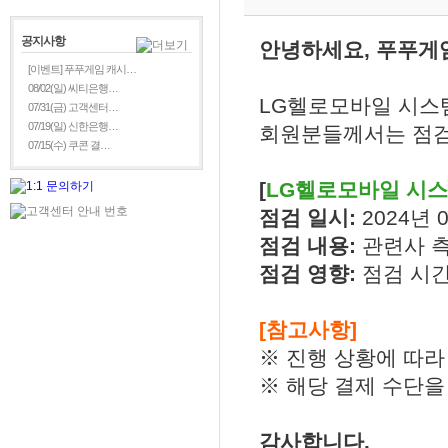
공지사항
안녕하세요, 푸푸게
[이벤트] 푸푸게임 캐시…
08/02(일) 씨티은행…
LG헬로모바일 시스
07/31(금) 고객센터…
07/19(일) 신한은행…
회원분들께서는 점검
07/15(수) 쿠콘 결…
[
LG헬로모바일
시스
점검 일시:
2024년 0
점검 내용:
관련사 
점검 영향:
점검 시간
[참고사항]
※ 진행 상황에 따라
※ 해당 결제 수단을
감사합니다.