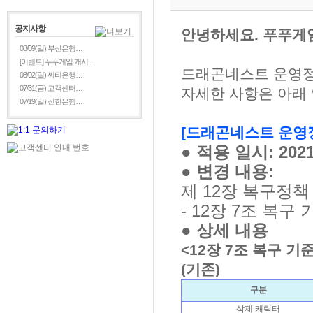
공지사항
안녕하세요. 푸푸게
08/09(일) 부산은행…
[이벤트] 푸푸게임 캐시…
드래곤네스트 운영정책
08/02(일) 씨티은행…
07/31(금) 고객센터…
자세한 사항은 아래
07/19(일) 신한은행…
[드래곤네스트 운영정
● 적용 일시:
202
●
변경 내용:
제 12장 복구정책
- 12장 7조 복구
●
상세 내용
<12장 7조 복구 기
(기존)
구분
삭제 캐릭터