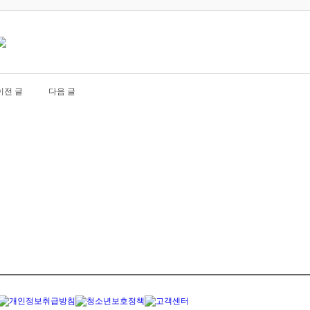
이전 글
다음 글