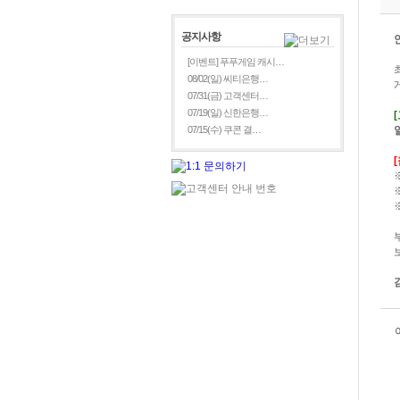
공지사항
[이벤트] 푸푸게임 캐시…
08/02(일) 씨티은행…
07/31(금) 고객센터…
07/19(일) 신한은행…
07/15(수) 쿠콘 결…