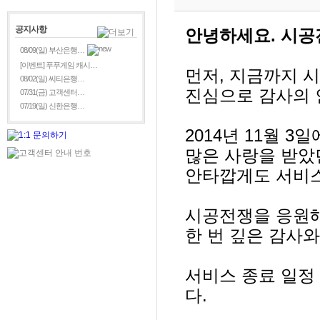
공지사항
안녕하세요
.
시공
08/09(일) 부산은행…
[이벤트] 푸푸게임 캐시…
먼저
,
지금까지 시
08/02(일) 씨티은행…
진심으로 감사의 
07/31(금) 고객센터…
07/19(일) 신한은행…
2014
년
11
월
3
일
많은 사랑을 받았
안타깝게도 서비
시공전쟁을 응원
한 번 깊은 감사
서비스 종료 일정
다
.