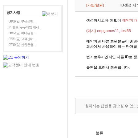
[가입/탈퇴]
ID생성 시
공지사항
생성하시고자 한 ID에
예약어가 
08/09(일) 부산은행…
[이벤트] 푸푸게임 캐시…
(예시) enpgames11, test55
08/02(일) 씨티은행…
07/31(금) 고객센터…
예약어란 다른 회원분들이 혼란
07/19(일) 신한은행…
회사에서 사용해야 하는 단어를 
번거로우시겠지만 다른 ID로 
불편을 드려서 죄송합니다.
원하시는 답변을 찾으실 수 없
분류