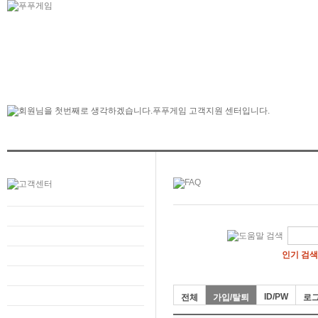
인기 검색
ID/PW
전체
가입/탈퇴
로