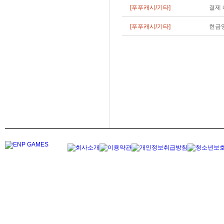
[푸푸캐시/기타]
결제 
[푸푸캐시/기타]
현금영