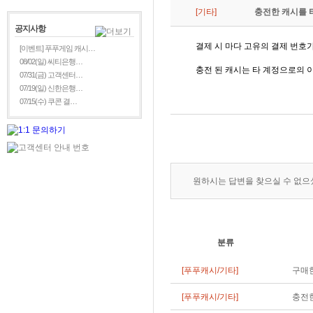
[기타]
충전한 캐시를 
공지사항
결제 시 마다 고유의 결제 번호
[이벤트] 푸푸게임 캐시…
08/02(일) 씨티은행…
충전 된 캐시는
타 계정으로의 
07/31(금) 고객센터…
07/19(일) 신한은행…
07/15(수) 쿠콘 결…
원하시는 답변을 찾으실 수 없
분류
[푸푸캐시/기타]
구매한
[푸푸캐시/기타]
충전한