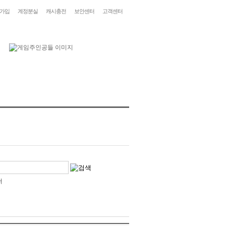
가입
계정분실
캐시충전
보안센터
고객센터
저