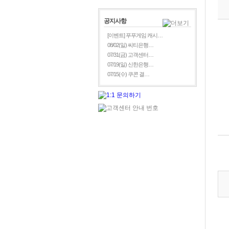
공지사항
[이벤트] 푸푸게임 캐시…
08/02(일) 씨티은행…
07/31(금) 고객센터…
07/19(일) 신한은행…
07/15(수) 쿠콘 결…