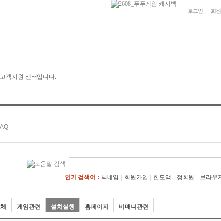
로그인
회원
인기 검색어 :
닉네임
|
회원가입
|
한도액
|
정회원
|
브라우
전체
게임관련
설치실행
홈페이지
비매너관련