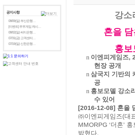
공지사항
강소
08/09(일) 부산은행…
[이벤트] 푸푸게임 캐시…
혼을 담
08/02(일) 씨티은행…
07/31(금) 고객센터…
07/19(일) 신한은행…
홍보
n
이엔피게임즈
, 
현장 공개
n
삼국지 기반의 
공
n
홍보모델 강소
수 있어
[2016-12-08]
혼을 
㈜이엔피게임즈
(
대
MMORPG
‘
더혼
’
홍
밝혔다
.