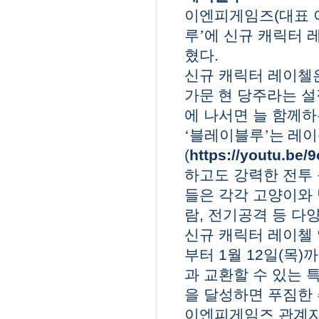
이엔피게임즈
(
대표 
루
’
에 신규 캐릭터 
혔다
.
신규 캐릭터 레이첼
가문
현 당주라는 설
에 나서면 늘 함께하
‘
블레이블루
’
는
레이
(
https://youtu.be/
하고도 강력한 전투 
들은 각각 고양이와
람
,
전기공격 등 다양
신규 캐릭터 레이첼
부터
1
월
12
일
(
목
)
까
과 교환할 수 있는 
을 달성하면 푸짐한
이엔피게임즈 관계