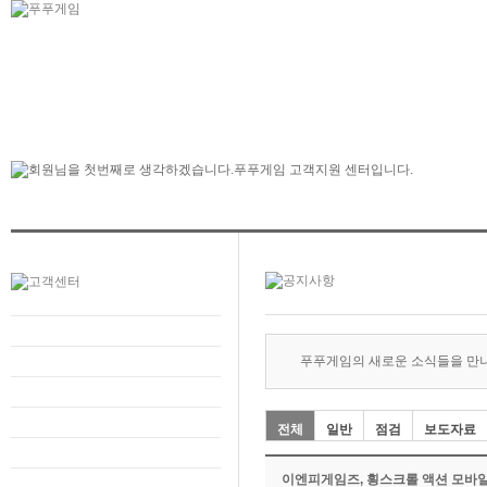
푸푸게임의 새로운 소식들을 만
전체
일반
점검
보도자료
이엔피게임즈, 횡스크롤 액션 모바일