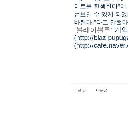
이트를 진행한다
”
며
선보일 수 있게 되
바란다
.
”
라고 말했다
‘
블레이블루
’
게임
(
http://blaz.pupu
(
http://cafe.nave
이전 글
다음 글