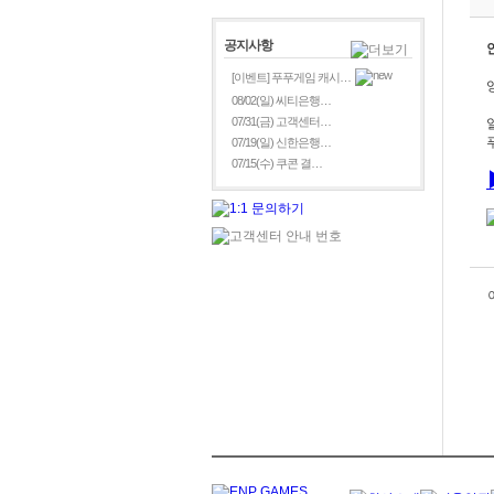
공지사항
[이벤트] 푸푸게임 캐시…
08/02(일) 씨티은행…
07/31(금) 고객센터…
07/19(일) 신한은행…
07/15(수) 쿠콘 결…