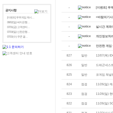
-
[이벤트] 푸
공지사항
-
<바람의기사
[이벤트] 푸푸게임 캐시…
08/02(일) 씨티은행…
-
실시간 계좌
07/31(금) 고객센터…
07/19(일) 신한은행…
-
개인정보처리
07/15(수) 쿠콘 결…
-
안전한 게임 
827
일반
12/07(목)
826
일반
드래곤네스트
825
일반
코게임 채널
824
점검
11/26(일)
823
점검
11/26(일)
822
점검
11/26(일)