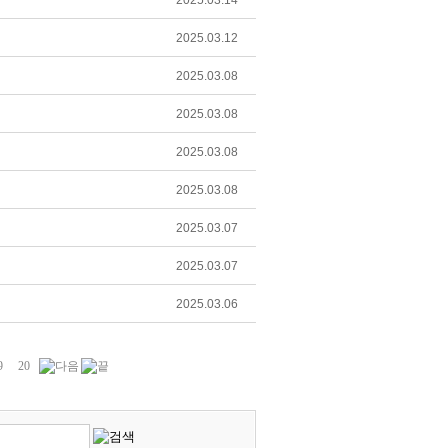
2025.03.14
2025.03.12
2025.03.08
2025.03.08
2025.03.08
2025.03.08
2025.03.07
2025.03.07
2025.03.06
9
20