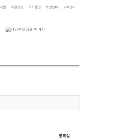
가입
계정분실
캐시충전
보안센터
고객센터
등록일