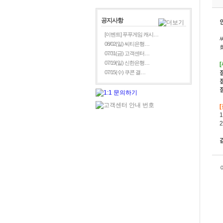
공지사항
[이벤트] 푸푸게임 캐시…
08/02(일) 씨티은행…
07/31(금) 고객센터…
07/19(일) 신한은행…
07/15(수) 쿠콘 결…