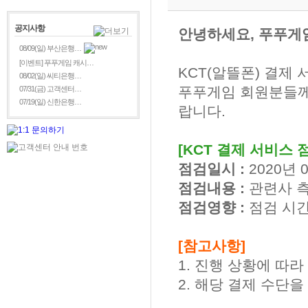
공지사항
안녕하세요, 푸푸게
08/09(일) 부산은행…
[이벤트] 푸푸게임 캐시…
KCT(알뜰폰) 결제
08/02(일) 씨티은행…
푸푸게임 회원분들께
07/31(금) 고객센터…
07/19(일) 신한은행…
랍니다.
[KCT 결제 서비스 
점검일시 :
2020년 0
점검내용 :
관련사 측
점검영향 :
점검 시간
[참고사항]
1. 진행 상황에 따
2. 해당 결제 수단