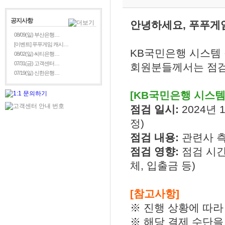
공지사항
안녕하세요, 푸푸게
08/09(일) 부산은행…
[이벤트] 푸푸게임 캐시…
KB국민은행 시스템
08/02(일) 씨티은행…
07/31(금) 고객센터…
회원분들께서는 점검
07/19(일) 신한은행…
[KB국민은행 시스템
점검 일시:
2024년 11
정)
점검 내용:
관련사 측
점검 영향:
점검 시간
체, 입출금 등)
[참고사항]
※ 진행 상황에 따라
※ 해당 결제 수단을