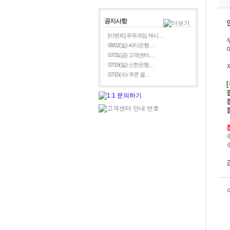
공지사항
[이벤트] 푸푸게임 캐시…
08/02(일) 씨티은행…
07/31(금) 고객센터…
07/19(일) 신한은행…
07/15(수) 쿠콘 결…