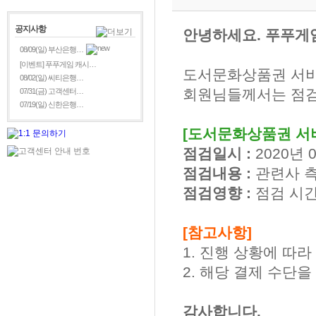
공지사항
안녕하세요. 푸푸게
08/09(일) 부산은행…
[이벤트] 푸푸게임 캐시…
도서문화상품권 서비
08/02(일) 씨티은행…
회원님들께서는 점검
07/31(금) 고객센터…
07/19(일) 신한은행…
[도서문화상품권 서비
점검일시 :
2020년 0
점검내용 :
관련사 
점검영향 :
점검 시간
[참고사항]
1. 진행 상황에 따
2. 해당 결제 수단
감사합니다.